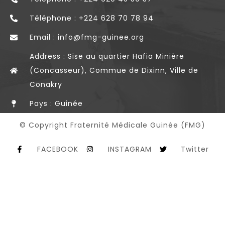
Téléphone : +224 628 70 78 94
Email : info@fmg-guinee.org
Address : Sise au quartier Hafia Minière
(Concasseur), Commue de Dixinn, Ville de
Conakry
Pays : Guinée
© Copyright Fraternité Médicale Guinée (FMG)
FACEBOOK
INSTAGRAM
Twitter