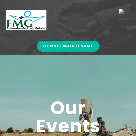
DONNEZ MAINTENANT
Our
Events