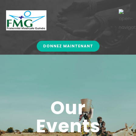
DONNEZ MAINTENANT
Our
Events