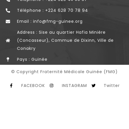
Téléphone : +224 628 70 78 94
Email : info@fmg-guinee.org
Address : Sise au quartier Hafia Minière
(Concasseur), Commue de Dixinn, Ville de
Conakry
Pays : Guinée
© Copyright Fraternité Médicale Guinée (FMG)
FACEBOOK
INSTAGRAM
Twitter