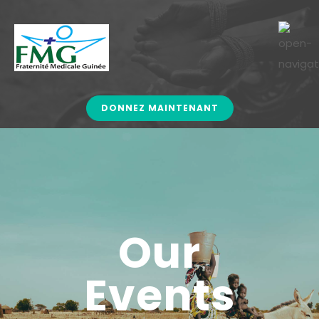
DONNEZ MAINTENANT
Our
Events