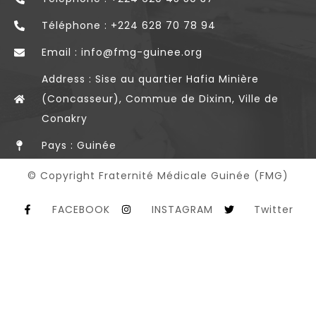
Téléphone : +224 628 70 78 94
Email : info@fmg-guinee.org
Address : Sise au quartier Hafia Minière
(Concasseur), Commue de Dixinn, Ville de
Conakry
Pays : Guinée
© Copyright Fraternité Médicale Guinée (FMG)
FACEBOOK
INSTAGRAM
Twitter