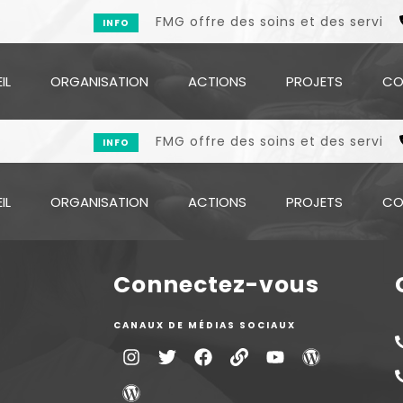
FMG offre des soins et des services 
INFO
IL
ORGANISATION
ACTIONS
PROJETS
CO
FMG offre des soins et des services 
INFO
IL
ORGANISATION
ACTIONS
PROJETS
CO
Connectez-vous
CANAUX DE MÉDIAS SOCIAUX