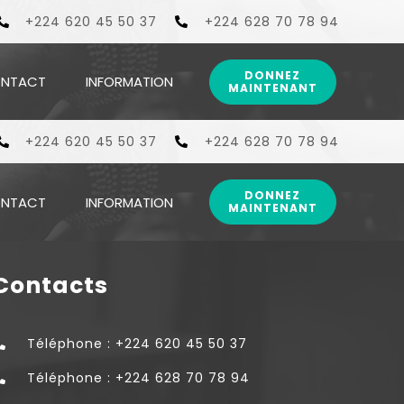
curatifs, préventifs et promotionnels aux populations cou
+224 620 45 50 37
+224 628 70 78 94
DONNEZ
NTACT
INFORMATION
MAINTENANT
curatifs, préventifs et promotionnels aux populations cou
+224 620 45 50 37
+224 628 70 78 94
DONNEZ
NTACT
INFORMATION
MAINTENANT
Contacts
Téléphone : +224 620 45 50 37
Téléphone : +224 628 70 78 94