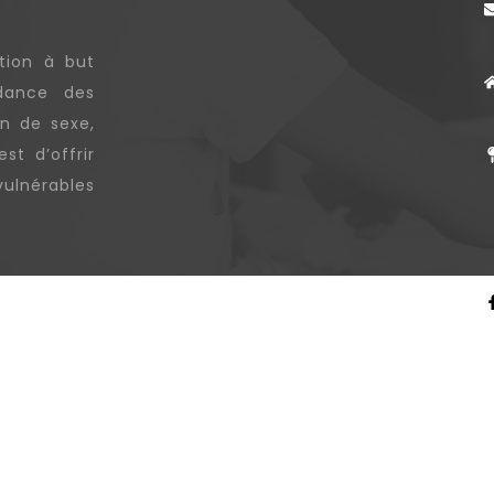
tion à but
ndance des
on de sexe,
st d’offrir
ulnérables