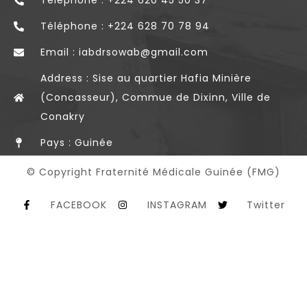
Téléphone : +224 620 45 50 37
Téléphone : +224 628 70 78 94
Email : iabdrsowab@gmail.com
Address : Sise au quartier Hafia Minière
(Concasseur), Commue de Dixinn, Ville de
Conakry
Pays : Guinée
© Copyright Fraternité Médicale Guinée (FMG)
FACEBOOK
INSTAGRAM
Twitter